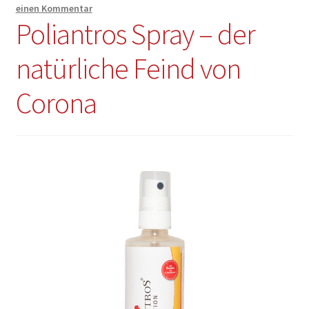
einen Kommentar
Kasse
Poliantros Spray – der
Mein Konto
natürliche Feind von
Mission
Corona
Partner
Schulungen
Shop
Über uns
Versandarten
Vision