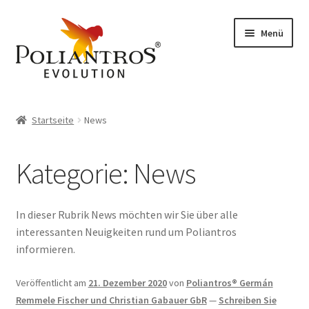
Zur
Zum
Menü
Navigation
Inhalt
springen
springen
Start
Startseite
News
Allgemeine Geschäftsbedingungen
Kategorie:
News
Datenschutzerklärung
Echtheit von Bewertungen
In dieser Rubrik News möchten wir Sie über alle
interessanten Neuigkeiten rund um Poliantros
Hospitation
informieren.
Impressum
Veröffentlicht am
21. Dezember 2020
von
Poliantros® Germán
Remmele Fischer und Christian Gabauer GbR
—
Schreiben Sie