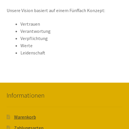
Kasse
Unsere Vision basiert auf einem Fünffach Konzept:
Mein Konto
Vertrauen
Verantwortung
Mission
Verpflichtung
Werte
Partner
Leidenschaft
Schulungen
Shop
Informationen
Über uns
Versandarten
Warenkorb
Vision
Zahlungsarten