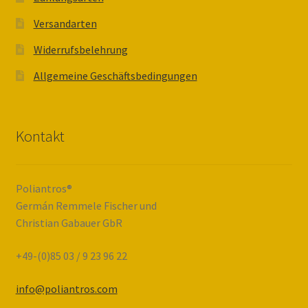
Versandarten
Warenkorb
Widerrufsbelehrung
Was ist Propolis?
Allgemeine Geschäftsbedingungen
Widerrufsbelehrung
Kontakt
Zahlungsarten
Poliantros®
Germán Remmele Fischer und
Christian Gabauer GbR
+49-(0)85 03 / 9 23 96 22
info@poliantros.com