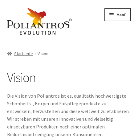
Zur
Zum
Menü
Navigation
Inhalt
springen
springen
Start
Startseite
Vision
Allgemeine Geschäftsbedingungen
Vision
Datenschutzerklärung
Echtheit von Bewertungen
Die Vision von Poliantros ist es, qualitativ hochwertigste
Schönheits-, Körper und Fußpflegeprodukte zu
Hospitation
entwickeln, herzustellen und diese weltweit zu etablieren.
Wir streben mit unseren innovativen und vielseitig
Impressum
einsetzbaren Produkten nach einer optimalen
Bedürfnisbefriedigung unserer Konsumenten.