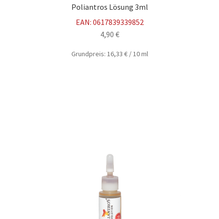
Poliantros Lösung 3ml
EAN:
0617839339852
4,90
€
Grundpreis:
16,33
€
/
10
ml