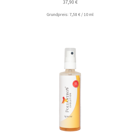
37,90
€
Grundpreis:
7,58
€
/
10
ml