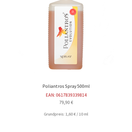
Poliantros Spray 500ml
EAN:
0617839339814
79,90
€
Grundpreis:
1,60
€
/
10
ml