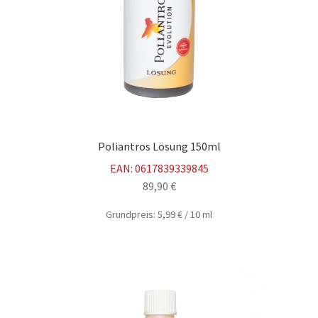
Poliantros Lösung 150ml
EAN:
0617839339845
89,90
€
Grundpreis:
5,99
€
/
10
ml