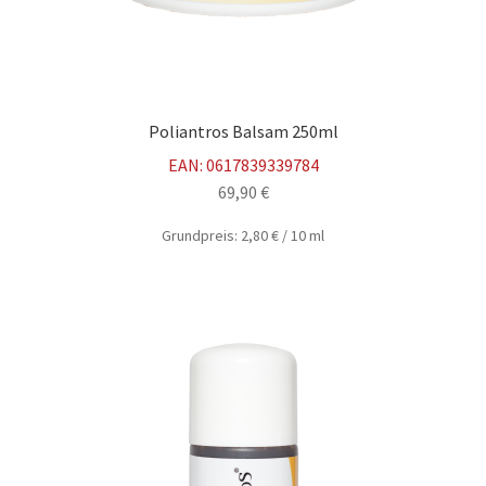
Poliantros Balsam 250ml
EAN:
0617839339784
69,90
€
Grundpreis:
2,80
€
/
10
ml