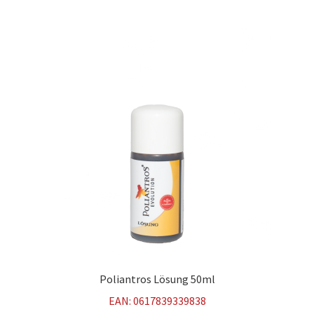
Warenkorb
Was ist Propolis?
Widerrufsbelehrung
Zahlungsarten
Poliantros Lösung 50ml
EAN:
0617839339838