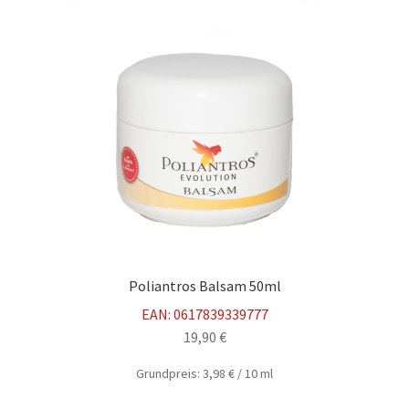
Kasse
Mein Konto
Mission
Partner
Schulungen
Shop
Poliantros Balsam 50ml
Über uns
EAN:
0617839339777
19,90
€
Versandarten
Grundpreis:
3,98
€
/
10
ml
Vision