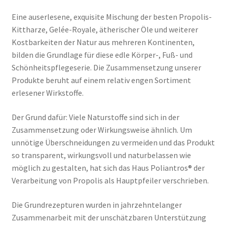
Kasse
Eine auserlesene, exquisite Mischung der besten Propolis-
Kittharze, Gelée-Royale, ätherischer Öle und weiterer
Mein Konto
Kostbarkeiten der Natur aus mehreren Kontinenten,
bilden die Grundlage für diese edle Körper-, Fuß- und
Mission
Schönheitspflegeserie. Die Zusammensetzung unserer
Produkte beruht auf einem relativ engen Sortiment
Partner
erlesener Wirkstoffe.
Schulungen
Der Grund dafür: Viele Naturstoffe sind sich in der
Zusammensetzung oder Wirkungsweise ähnlich. Um
Shop
unnötige Überschneidungen zu vermeiden und das Produkt
so transparent, wirkungsvoll und naturbelassen wie
möglich zu gestalten, hat sich das Haus Poliantros® der
Über uns
Verarbeitung von Propolis als Hauptpfeiler verschrieben.
Versandarten
Die Grundrezepturen wurden in jahrzehntelanger
Zusammenarbeit mit der unschätzbaren Unterstützung
Vision