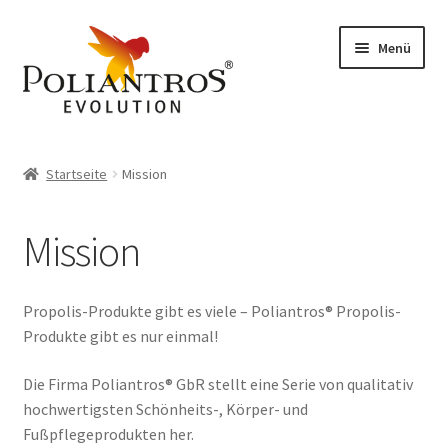
Zur
Zum
Menü
Navigation
Inhalt
springen
springen
Start
Startseite
Mission
Allgemeine Geschäftsbedingungen
Mission
Datenschutzerklärung
Echtheit von Bewertungen
Propolis-Produkte gibt es viele – Poliantros® Propolis-
Produkte gibt es nur einmal!
Hospitation
Die Firma Poliantros® GbR stellt eine Serie von qualitativ
hochwertigsten Schönheits-, Körper- und
Impressum
Fußpflegeprodukten her.