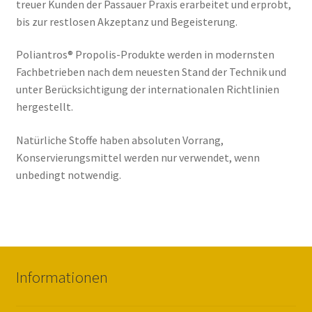
treuer Kunden der Passauer Praxis erarbeitet und erprobt,
bis zur restlosen Akzeptanz und Begeisterung.
Warenkorb
Poliantros® Propolis-Produkte werden in modernsten
Was ist Propolis?
Fachbetrieben nach dem neuesten Stand der Technik und
unter Berücksichtigung der internationalen Richtlinien
Widerrufsbelehrung
hergestellt.
Natürliche Stoffe haben absoluten Vorrang,
Zahlungsarten
Konservierungsmittel werden nur verwendet, wenn
unbedingt notwendig.
Informationen